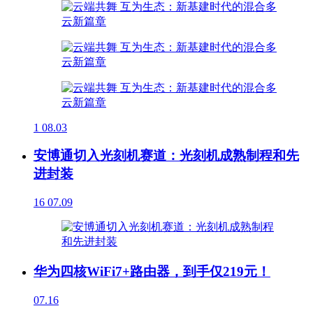
1
08.03
安博通切入光刻机赛道：光刻机成熟制程和先
进封装
16
07.09
华为四核WiFi7+路由器，到手仅219元！
07.16