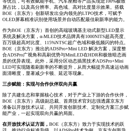
等优点，可有效赋能手机、汽车座舱等产品实现近100%极致
屏占比，以及高分辨率、高色域、高对比度显示效果。搭载
BOE（京东方）创新研发出业内领先的LTPO技术，可赋予
OLED屏幕精准识别使用场景并自动匹配最佳刷新率的能力。
作为BOE（京东方）首创的高端玻璃基主动式新型LED显示
系统及解决方案，α-MLED技术品牌具有1000NITS超高亮度、
百万级超高对比度、115%NTSC超广色域和极低频闪的特点。
BOE（京东方）推出的ADSPro+Mini LED 解决方案，深度整
合ADSPro广视角和高刷优势与MiniLED在HDR和极致暗态画
质的优异表现。此外，采用分区动态插黑技术ADSPro+Mini
LED可实现随着刷新率的不断提升，从而大幅提升高速运动画
面清晰度，显著减少卡顿、延迟等现象。
三步赋能：实现与合作伙伴双向共赢
除了共建生态和掌握核心技术，对于产业上下游的合作伙伴，
BOE（京东方）高级副总裁、首席技术官刘志强透露京东方
准备以开放技术认证、共同开发创新技术、定制化方案三步赋
能产业，一起实现双向共赢的局面。
在开放技术认证方面，
BOE（京东方）致力于实现技术的跃
迁，推动行业标准升级，以ADSPro技术为例，京东方创新升