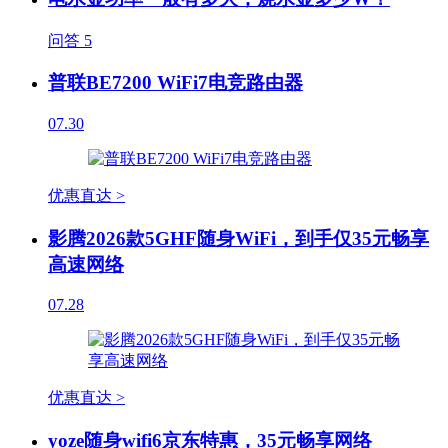
问答
5
普联BE7200 WiFi7电竞路由器
07.30
优惠直达 >
影腾2026款5GHF随身WiFi，到手仅35元畅享
高速网络
07.28
优惠直达 >
yoze随身wifi6京东特惠，35元畅享网络