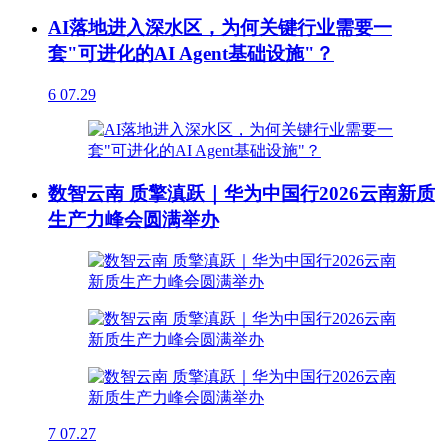
AI落地进入深水区，为何关键行业需要一
套"可进化的AI Agent基础设施"？
6
07.29
数智云南 质擎滇跃｜华为中国行2026云南新质
生产力峰会圆满举办
7
07.27