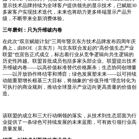
显示技术品牌持续为全球客户提供领先的显示技术，已赋能30
多家客户实现技术迭代，未来也将助力更多终端显示产品升
级，不断带来全新消费体验。
三年磨剑：只为升维破内卷
在此次“双京赋能计划”三周年暨京东方技术品牌发布四周年庆
典上，由BOE（京东方）与京东联合发起的“高价值生态产业
联盟”也宣告正式成立，标志着行业从竞争逻辑向共生逻辑的
历史性跨越。联盟首批成员包括多家头部企业。联盟提出技术
升维破内卷——以高价值标准替代价格厮杀；生态协同创增量
——以开放协作终结零和博弈；绿色发展塑未来——以可持续
动能重塑增长根基三大目标，将抽象的“价值升维”理念转化为
可执行的商业规则，推动全球显示产业迈向更高质量的价值创
造。
该联盟的成立和三大行动纲领的落实，从技术到生态层面为行
业提供了一条绿色可持续发展的未来蓝图，可有效引领行业高
质量发展。