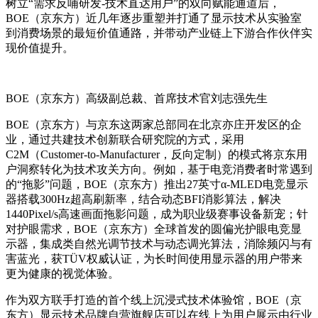
树立“需求反哺研发-技术直达用户”的双向赋能通道后，
BOE（京东方）近几年逐步重塑并打通了显示技术从实验室
到消费场景的最短价值通路，并带动产业链上下游合作伙伴实
现价值提升。
BOE（京东方）高级副总裁、首席技术官刘志强先生
BOE（京东方）与京东这两家总部同在北京亦庄开发区的企
业，通过共建技术创新联合研究院的方式，采用
C2M（Customer-to-Manufacturer，反向定制）的模式将京东用
户洞察转化为技术攻关方向。例如，基于电竞消费者时常遇到
的“拖影”问题，BOE（京东方）推出27英寸α-MLED电竞显示
器搭载300Hz超高刷新率，结合动态BFI消影算法，解决
1440Pixel/s高速画面拖影问题，成为职业级赛事设备新宠；针
对护眼需求，BOE（京东方）全球首发的圆偏光护眼电竞显
示器，集成类自然光调节技术与动态调光算法，消除频闪与有
害蓝光，获TÜV权威认证，为长时间使用显示器的用户带来
更为健康的视觉体验。
作为双方联手打造的首个线上沉浸式技术体验馆，BOE（京
东方）显示技术品牌自营旗舰店可以在线上为用户展示由行业