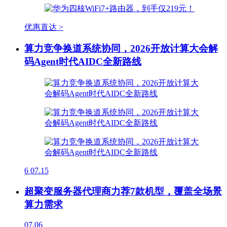
优惠直达 >
算力竞争换道系统协同，2026开放计算大会解
码Agent时代AIDC全新路线
6
07.15
超聚变服务器代理商力荐7款机型，覆盖全场景
算力需求
07.06