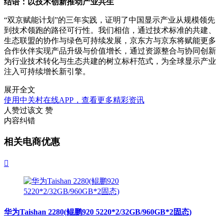
结语：以技术创新推动产业共生
“双京赋能计划”的三年实践，证明了中国显示产业从规模领先
到技术领跑的路径可行性。我们相信，通过技术标准的共建、
生态联盟的协作与绿色可持续发展，京东方与京东将赋能更多
合作伙伴实现产品升级与价值增长，通过资源整合与协同创新
为行业技术转化与生态共建的树立标杆范式，为全球显示产业
注入可持续增长新引擎。
展开全文
使用中关村在线APP，查看更多精彩资讯
人赞过该文
赞
内容纠错
相关电商优惠

华为Taishan 2280(鲲鹏920 5220*2/32GB/960GB*2固态)