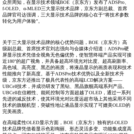
众所周知，在显示技术领域BOE（京东方）发布了ADSPro、
f-OLED、α-MLED三大显示技术品牌，京东方副总裁、首席
品牌官司达强调，三大显示技术品牌的核心在于“将技术参数
转化为用户体验”。
关于三大显示技术品牌的核心优势问题，BOE（京东方）高
级副总裁、首席技术官刘志强向与会媒体介绍道：ADSPro硬
屏显示技术凭借全视角无色偏优势，使智慧终端产品实现可接
近180°的超广视角，并具备超高环境光对比度、超高刷新率、
高色域、高亮度、黑态的画质，将液晶显示的画质表现和技术
性能推向了新高度。基于ADSPro技术优势以及全新技术升
级，京东方还推出了极具代表性的高端LCD解决方案——
UBCell技术，并成功研发了黑钻、黑晶旗舰高端系列产品。
UBCell在信赖性、能耗控制等方面超越了OLED，通过一系列
先进的减反技术，使其环境光对比度远超市场上其他采用不同
技术的旗舰机型，突破性地让液晶显示实现了可媲美OLED的
完美画质。
在高端柔性OLED显示方面，BOE（京东方）独有的f-OLED
技术品牌凭借着显示色彩绚丽、形态灵活多变、功能集成度高