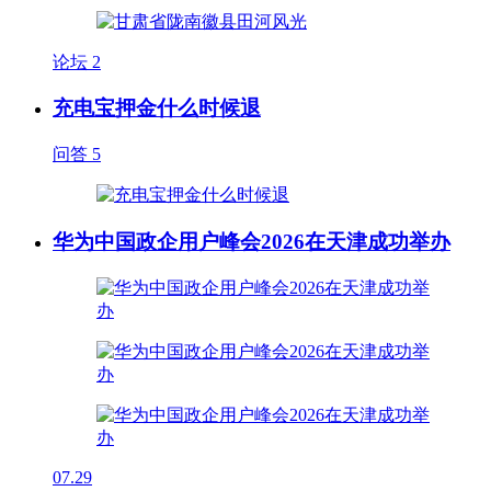
论坛
2
充电宝押金什么时候退
问答
5
华为中国政企用户峰会2026在天津成功举办
07.29