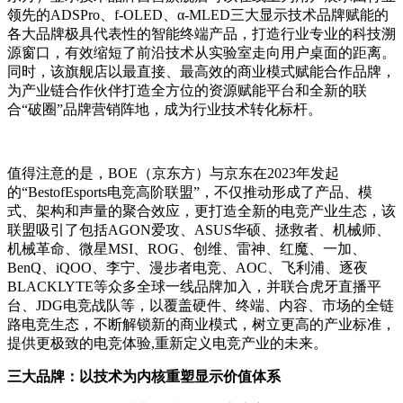
领先的ADSPro、f-OLED、α-MLED三大显示技术品牌赋能的
各大品牌极具代表性的智能终端产品，打造行业专业的科技溯
源窗口，有效缩短了前沿技术从实验室走向用户桌面的距离。
同时，该旗舰店以最直接、最高效的商业模式赋能合作品牌，
为产业链合作伙伴打造全方位的资源赋能平台和全新的联
合“破圈”品牌营销阵地，成为行业技术转化标杆。
值得注意的是，BOE（京东方）与京东在2023年发起
的“BestofEsports电竞高阶联盟”，不仅推动形成了产品、模
式、架构和声量的聚合效应，更打造全新的电竞产业生态，该
联盟吸引了包括AGON爱攻、ASUS华硕、拯救者、机械师、
机械革命、微星MSI、ROG、创维、雷神、红魔、一加、
BenQ、iQOO、李宁、漫步者电竞、AOC、飞利浦、逐夜
BLACKLYTE等众多全球一线品牌加入，并联合虎牙直播平
台、JDG电竞战队等，以覆盖硬件、终端、内容、市场的全链
路电竞生态，不断解锁新的商业模式，树立更高的产业标准，
提供更极致的电竞体验,重新定义电竞产业的未来。
三大品牌：以技术为内核重塑显示价值体系