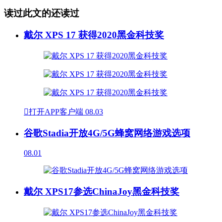
读过此文的还读过
戴尔 XPS 17 获得2020黑金科技奖

打开APP客户端
08.03
谷歌Stadia开放4G/5G蜂窝网络游戏选项
08.01
戴尔 XPS17参选ChinaJoy黑金科技奖