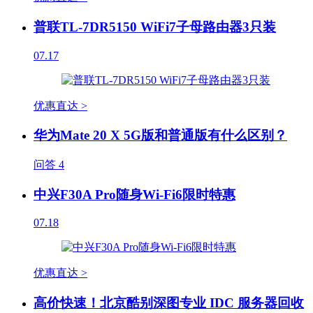
普联TL-7DR5150 WiFi7子母路由器3只装
07.17
优惠直达 >
华为Mate 20 X 5G版和普通版有什么区别？
问答
4
中兴F30A Pro随身Wi-Fi6限时特惠
07.18
优惠直达 >
高价快速！北京酷别深图专业 IDC 服务器回收