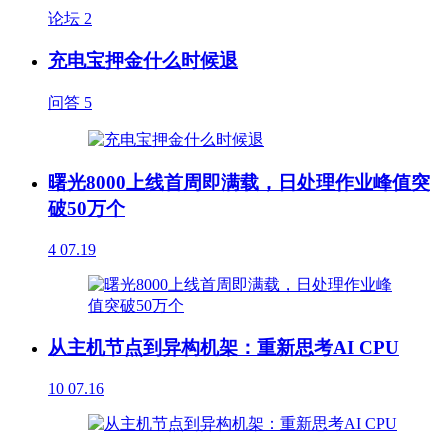
论坛
2
充电宝押金什么时候退
问答
5
曙光8000上线首周即满载，日处理作业峰值突
破50万个
4
07.19
从主机节点到异构机架：重新思考AI CPU
10
07.16