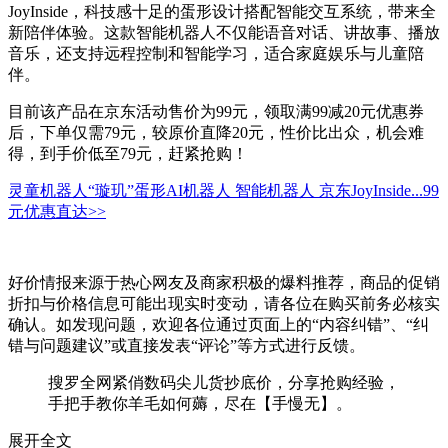
JoyInside，科技感十足的蛋形设计搭配智能交互系统，带来全
新陪伴体验。这款智能机器人不仅能语音对话、讲故事、播放
音乐，还支持远程控制和智能学习，适合家庭娱乐与儿童陪
伴。
目前该产品在京东活动售价为99元，领取满99减20元优惠券
后，下单仅需79元，较原价直降20元，性价比出众，机会难
得，到手价低至79元，赶紧抢购！
灵童机器人“璇玑”蛋形AI机器人 智能机器人 京东JoyInside...
99
元
优惠直达>>
好价情报来源于热心网友及商家积极的爆料推荐，商品的促销
折扣与价格信息可能出现实时变动，请各位在购买前务必核实
确认。如发现问题，欢迎各位通过页面上的“内容纠错”、“纠
错与问题建议”或直接发表“评论”等方式进行反馈。
搜罗全网紧俏数码尖儿货抄底价，分享抢购经验，
手把手教你羊毛如何薅，尽在【手慢无】。
展开全文