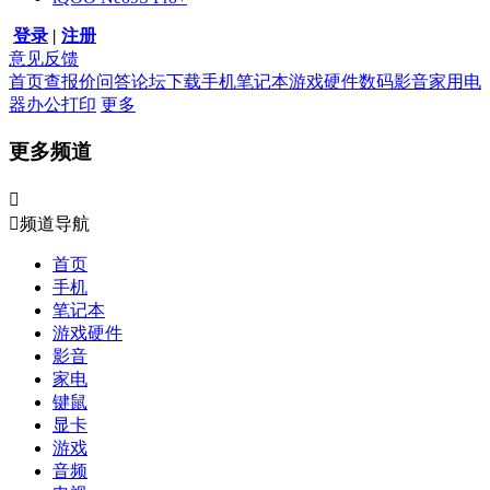
登录
|
注册
意见反馈
首页
查报价
问答
论坛
下载
手机
笔记本
游戏硬件
数码影音
家用电
器
办公打印
更多
更多频道


频道导航
首页
手机
笔记本
游戏硬件
影音
家电
键鼠
显卡
游戏
音频