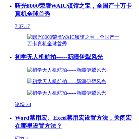
曙光8000荣膺WAIC镇馆之宝，全国产十万卡
真机全球首秀
7
07.17
初学无人机航拍------新疆伊犁风光
论坛
30
Word禁用宏、Excel禁用宏设置方法，关闭宏
在哪里设置方法？
问答
2