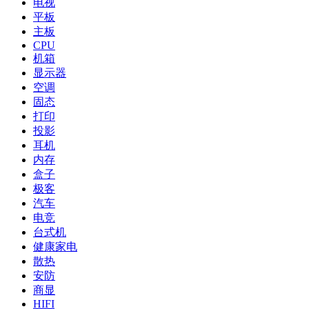
电视
平板
主板
CPU
机箱
显示器
空调
固态
打印
投影
耳机
内存
盒子
极客
汽车
电竞
台式机
健康家电
散热
安防
商显
HIFI