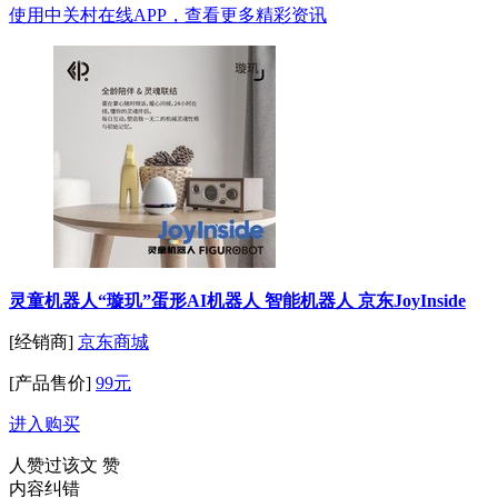
使用中关村在线APP，查看更多精彩资讯
灵童机器人“璇玑”蛋形AI机器人 智能机器人 京东JoyInside
[经销商]
京东商城
[产品售价]
99元
进入购买
人赞过该文
赞
内容纠错