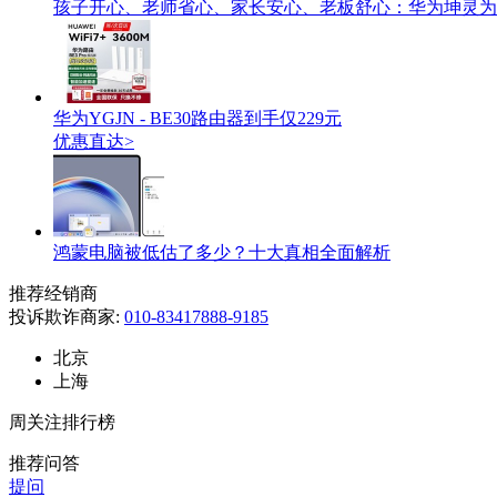
孩子开心、老师省心、家长安心、老板舒心：华为坤灵为
华为YGJN - BE30路由器到手仅229元
优惠直达>
鸿蒙电脑被低估了多少？十大真相全面解析
推荐经销商
投诉欺诈商家:
010-83417888-9185
北京
上海
周关注排行榜
推荐问答
提问