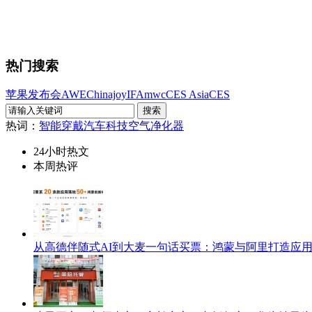
热门搜索
苹果发布会
AWE
Chinajoy
IFA
mwc
CES Asia
CES
热词：
智能穿戴
汽车科技
空气净化器
24小时热文
本周热评
从高德伴随式AI到大麦一句话买票：鸿蒙与阿里打造应