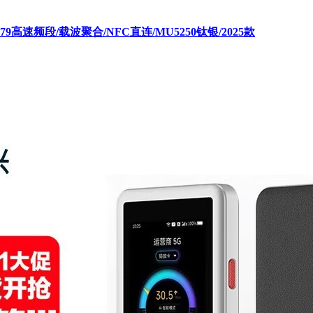
N79高速频段/载波聚合/NFC直连/MU5250钛银/2025款