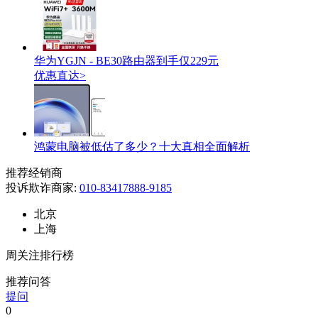
华为YGJN - BE30路由器到手仅229元
优惠直达>
鸿蒙电脑被低估了多少？十大真相全面解析
推荐经销商
投诉欺诈商家:
010-83417888-9185
北京
上海
周关注排行榜
推荐问答
提问
0