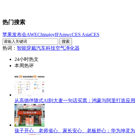
热门搜索
苹果发布会
AWE
Chinajoy
IFA
mwc
CES Asia
CES
热词：
智能穿戴
汽车科技
空气净化器
24小时热文
本周热评
从高德伴随式AI到大麦一句话买票：鸿蒙与阿里打造应
孩子开心、老师省心、家长安心、老板舒心：华为坤灵为