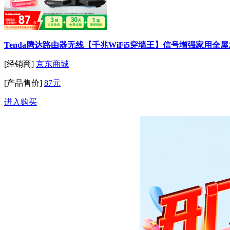
Tenda腾达路由器无线【千兆WiFi5穿墙王】信号增强家用全屋放
[经销商]
京东商城
[产品售价]
87元
进入购买