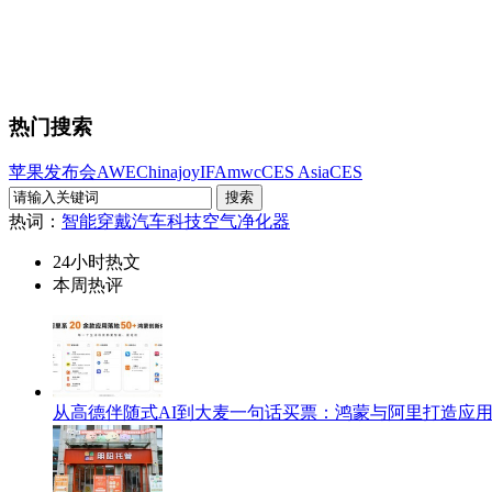
热门搜索
苹果发布会
AWE
Chinajoy
IFA
mwc
CES Asia
CES
热词：
智能穿戴
汽车科技
空气净化器
24小时热文
本周热评
从高德伴随式AI到大麦一句话买票：鸿蒙与阿里打造应