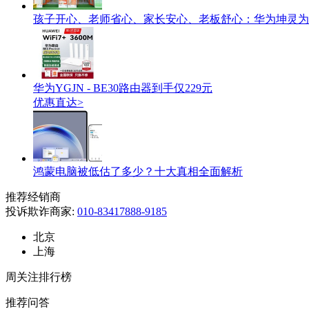
孩子开心、老师省心、家长安心、老板舒心：华为坤灵为
华为YGJN - BE30路由器到手仅229元
优惠直达>
鸿蒙电脑被低估了多少？十大真相全面解析
推荐经销商
投诉欺诈商家:
010-83417888-9185
北京
上海
周关注排行榜
推荐问答