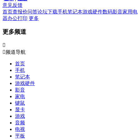
意见反馈
首页
查报价
问答
论坛
下载
手机
笔记本
游戏硬件
数码影音
家用电
器
办公打印
更多
更多频道


频道导航
首页
手机
笔记本
游戏硬件
影音
家电
键鼠
显卡
游戏
音频
电视
平板