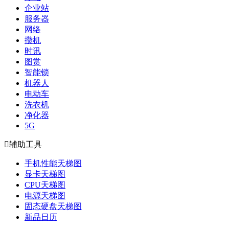
企业站
服务器
网络
攒机
时讯
图赏
智能锁
机器人
电动车
洗衣机
净化器
5G

辅助工具
手机性能天梯图
显卡天梯图
CPU天梯图
电源天梯图
固态硬盘天梯图
新品日历