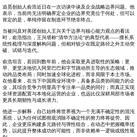
追觅创始人俞浩近日在一次访谈中谈及企业战略边界问题。他
表示，当前尚无法明确界定企业的边界究竟位于何处，但可以
肯定的是，单纯停留在制造环节绝非终点。
当被问及对美团创始人王兴关于边界与核心能力观点的看法
时，俞浩指出，王兴堪称“清华方法论”的典型代表——擅长系
统性梳理与深度解构问题，但相对较少在既定路径之外主动突
破、试错与迭代。
俞浩坦言，若回到数年前，他会采取更具进取性的策略：更
早、更坚决地切入阿里巴巴和字节跳动所主导的生态领域，推
动跨品类布局；同时加速全球化进程，而非局限于本土市场。
在他看来，在当下中国商业环境中，具备多品类协同能力的企
业，其综合竞争力明显高于专注单一品类的同行；而真正实现
全球资源配置与本地化运营的企业，也远比仅深耕局部市场者
更具长期韧性与成长潜力。
他进一步解释，自己始终将世界视为一个充满不确定性的混沌
系统，认为任何试图彻底消除不确定性的努力终将徒劳。因
此，企业更应构建多元路径与弹性组合，在动态中把握概率优
势，以此提升整体成功的可能性，而非依赖单一逻辑或线性规