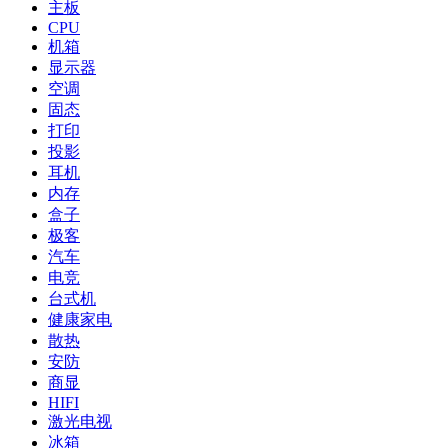
主板
CPU
机箱
显示器
空调
固态
打印
投影
耳机
内存
盒子
极客
汽车
电竞
台式机
健康家电
散热
安防
商显
HIFI
激光电视
冰箱