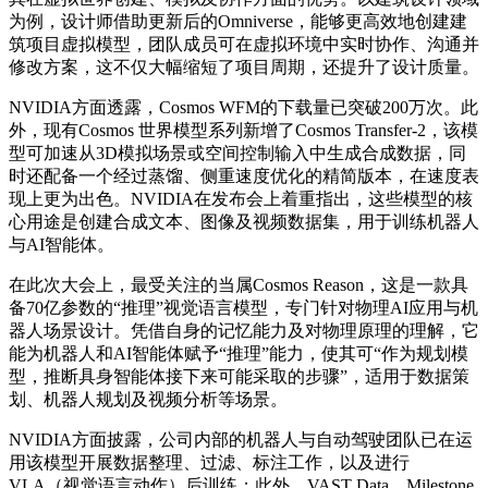
为例，设计师借助更新后的Omniverse，能够更高效地创建建
筑项目虚拟模型，团队成员可在虚拟环境中实时协作、沟通并
修改方案，这不仅大幅缩短了项目周期，还提升了设计质量。
NVIDIA
方面透露，Cosmos WFM的下载量已突破200万次。此
外，现有Cosmos 世界模型系列新增了Cosmos Transfer-2，该模
型可加速从3D模拟场景或空间控制输入中生成合成数据，同
时还配备一个经过蒸馏、侧重速度优化的精简版本，在速度表
现上更为出色。
NVIDIA
在发布会上着重指出，这些模型的核
心用途是创建合成文本、图像及视频数据集，用于训练机器人
与AI智能体。
在此次大会上，最受关注的当属Cosmos Reason
，
这是一款具
备70亿参数的“推理”视觉语言模型，专门针对物理AI应用与机
器人场景设计。凭借自身的记忆能力及对物理原理的理解，它
能为机器人和AI智能体赋予“推理”能力，使其可“作为规划模
型，推断具身智能体接下来可能采取的步骤”，适用于数据策
划、机器人规划及视频分析等场景。
NVIDIA
方面披露，公司内部的机器人与自动驾驶团队已在运
用该模型开展数据整理、过滤、标注工作，以及进行
VLA（视觉语言动作）后训练；此外，VAST Data、Milestone