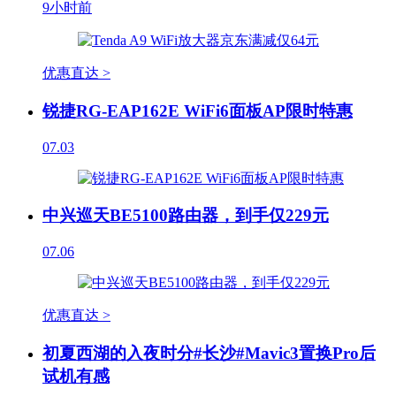
9小时前
优惠直达 >
锐捷RG-EAP162E WiFi6面板AP限时特惠
07.03
中兴巡天BE5100路由器，到手仅229元
07.06
优惠直达 >
初夏西湖的入夜时分#长沙#Mavic3置换Pro后
试机有感