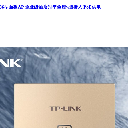
双频无线86型面板AP 企业级酒店别墅全屋wifi接入 PoE供电