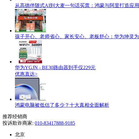
从高德伴随式AI到大麦一句话买票：鸿蒙与阿里打造应
孩子开心、老师省心、家长安心、老板舒心：华为坤灵为
华为YGJN - BE30路由器到手仅229元
优惠直达>
鸿蒙电脑被低估了多少？十大真相全面解析
推荐经销商
投诉欺诈商家:
010-83417888-9185
北京