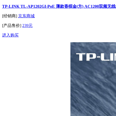
TP-LINK TL-AP1202GI-PoE 薄款香槟金(方) AC1200
[经销商]
京东商城
[产品售价]
239元
进入购买