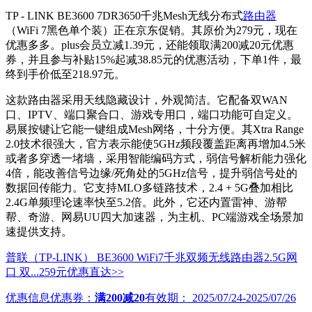
TP - LINK BE3600 7DR3650千兆Mesh无线分布式
路由器
（WiFi 7黑色单个装）正在京东促销。其原价为279元，现在
优惠多多。plus会员立减1.39元，还能领取满200减20元优惠
券，并且参与补贴15%起减38.85元的优惠活动，下单1件，最
终到手价低至218.97元。
这款路由器采用天线隐藏设计，外观简洁。它配备双WAN
口、IPTV、端口聚合口、游戏专用口，端口功能可自定义。
易展按键让它能一键组成Mesh网络，十分方便。其Xtra Range
2.0技术很强大，官方表示能使5GHz频段覆盖距离再增加4.5米
或者多穿透一堵墙，采用智能编码方式，弱信号解析能力强化
4倍，能改善信号边缘/死角处的5GHz信号，提升弱信号处的
数据回传能力。它支持MLO多链路技术，2.4 + 5G叠加相比
2.4G单频理论速率快至5.2倍。此外，它还内置雷神、游帮
帮、奇游、网易UU四大加速器，为主机、PC端游戏全场景加
速提供支持。
普联（TP-LINK） BE3600 WiFi7千兆双频无线路由器2.5G网
口 双...
259元
优惠直达>>
优惠信息
优惠券：
满200减20
有效期：
2025/07/24-2025/07/26