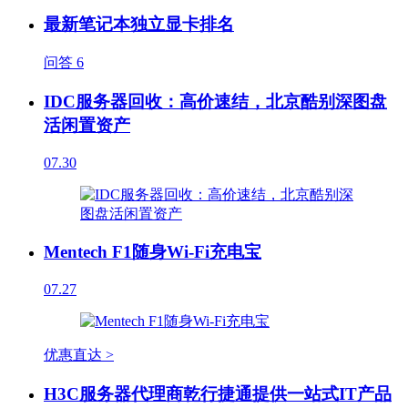
最新笔记本独立显卡排名
问答
6
IDC服务器回收：高价速结，北京酷别深图盘
活闲置资产
07.30
Mentech F1随身Wi-Fi充电宝
07.27
优惠直达 >
H3C服务器代理商乾行捷通提供一站式IT产品