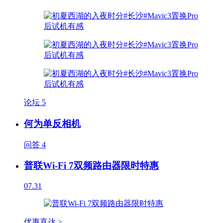
论坛
5
何为单反相机
问答
4
普联Wi-Fi 7双频路由器限时特惠
07.31
优惠直达 >