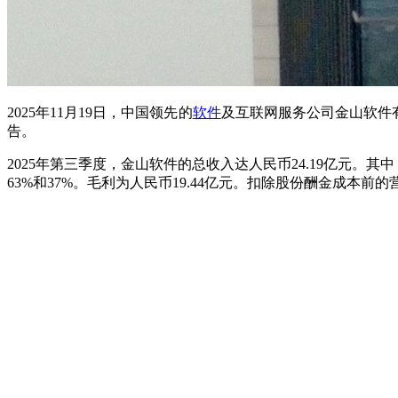
2025年11月
19
日，中国领先的
软件
及互联网服务公司金山软件有
告。
2
02
5
年
第三季度，金山软件的总收入达人民币24.1
9
亿元。其中
63%和37%。
毛利为人民币
19
.
4
4
亿
元。扣除股份酬金成本前的