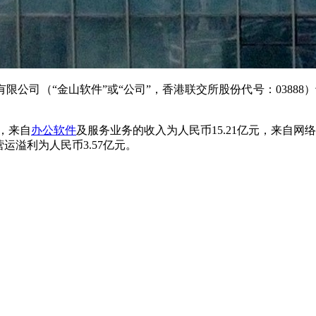
限公司（“金山软件”或“公司”，香港联交所股份代号：03888）
，来自
办公软件
及服务业务的收入为人民币15.2
1
亿元，来自网络
营运溢利为人民币
3
.
5
7
亿
元
。