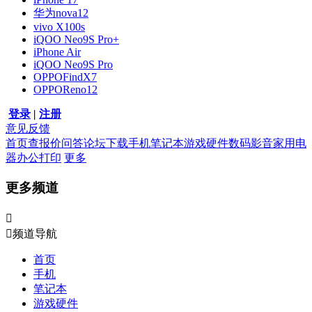
华为nova12
vivo X100s
iQOO Neo9S Pro+
iPhone Air
iQOO Neo9S Pro
OPPOFindX7
OPPOReno12
登录
|
注册
意见反馈
首页
查报价
问答
论坛
下载
手机
笔记本
游戏硬件
数码影音
家用电
器
办公打印
更多
更多频道


频道导航
首页
手机
笔记本
游戏硬件