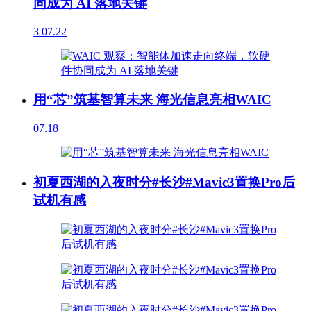
同成为 AI 落地关键
3
07.22
用“芯”筑基智算未来 海光信息亮相WAIC
07.18
初夏西湖的入夜时分#长沙#Mavic3置换Pro后
试机有感