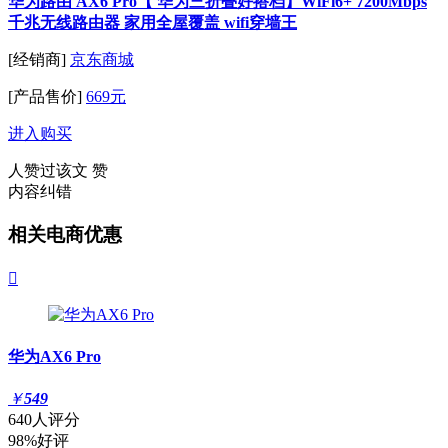
华为路由 AX6 Pro【 华为三折叠好搭档】WiFi6+ 7200Mbps
千兆无线路由器 家用全屋覆盖 wifi穿墙王
[经销商]
京东商城
[产品售价]
669元
进入购买
人赞过该文
赞
内容纠错
相关电商优惠

华为AX6 Pro
￥
549
640人评分
98%好评