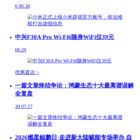
6
06.30
中兴F30A Pro Wi-Fi6随身WiFi仅39元
06.29
优惠直达 >
一篇文章终结争论：鸿蒙生态十大最离谱误解
全复盘
30
07.17
2026燃星鲲鹏日·走进新大陆赋能专场举办 自