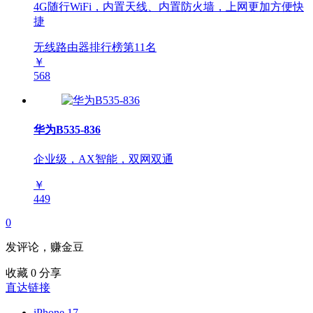
4G随行WiFi，内置天线、内置防火墙，上网更加方便快
捷
无线路由器排行榜第
11
名
￥
568
华为B535-836
企业级，AX智能，双网双通
￥
449
0
发评论，赚金豆
收藏
0
分享
直达链接
iPhone 17