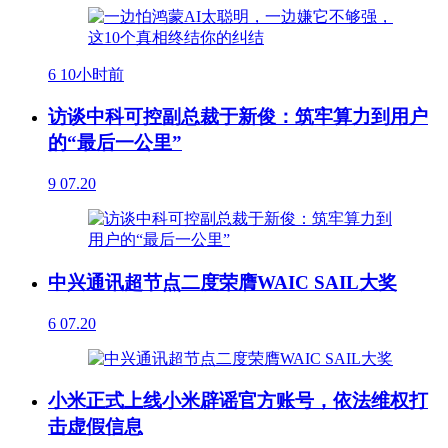
6
10小时前
访谈中科可控副总裁于新俊：筑牢算力到用户
的“最后一公里”
9
07.20
中兴通讯超节点二度荣膺WAIC SAIL大奖
6
07.20
小米正式上线小米辟谣官方账号，依法维权打
击虚假信息