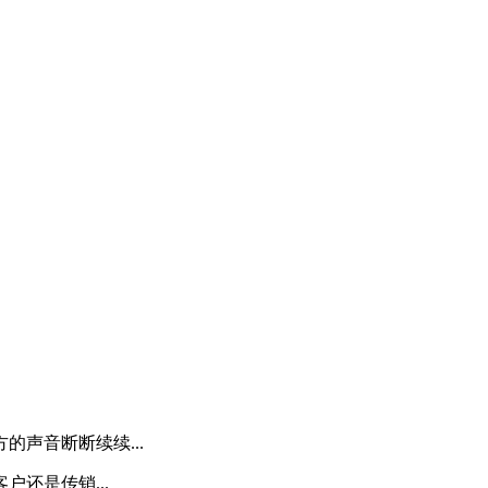
声音断断续续...
还是传销...