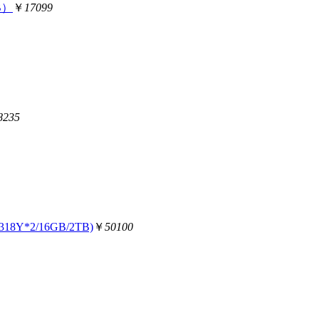
GB）
￥
17099
8235
8Y*2/16GB/2TB)
￥
50100