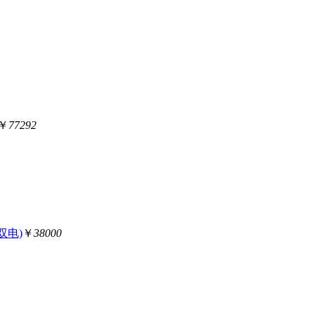
￥
77292
/双电)
￥
38000