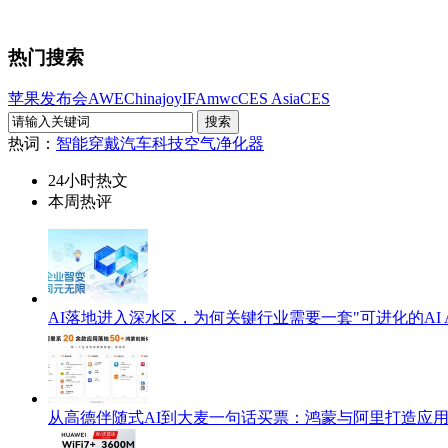
热门搜索
苹果发布会
AWE
Chinajoy
IFA
mwc
CES Asia
CES
热词：
智能穿戴
汽车科技
空气净化器
24小时热文
本周热评
AI落地进入深水区，为何关键行业需要一套"可进化的AI A
从高德伴随式AI到大麦一句话买票：鸿蒙与阿里打造应