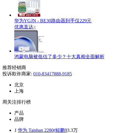
华为YGJN - BE30路由器到手仅229元
优惠直达>
鸿蒙电脑被低估了多少？十大真相全面解析
推荐经销商
投诉欺诈商家:
010-83417888-9185
北京
上海
周关注排行榜
产品
品牌
1
华为 Taishan 2280(鲲鹏9
3.3万